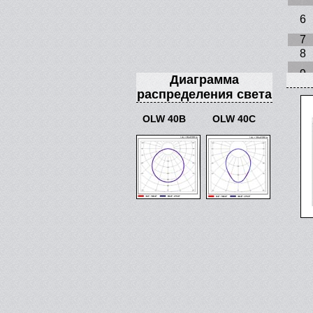
6
7
8
9
Диаграмма
распределения света
OLW 40B
OLW 40C