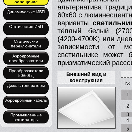
освещение
альтернатива традиц
Динамические ИБП
60х60 с люминесцент
варианты
светильни
Статические ИБП
тёплый белый (2700
(4200-4700K) или днев
Статические
зависимости от мо
переключатели
светильнике может 
Аэродромные
преобразователи
призматический рассе
Преобразователи
Внешний вид и
50/60Гц
конструкция
№
Дизель-генераторы
1
Аэродромный кабель
2
3
Промышленные
вентиляторы
4
5